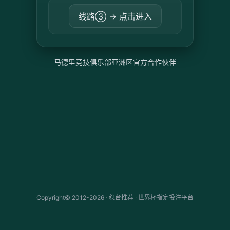
线路③ → 点击进入
马德里竞技俱乐部亚洲区官方合作伙伴
Copyright© 2012-2026 · 稳台推荐 · 世界杯指定投注平台